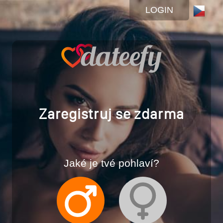
LOGIN
Zaregistruj se zdarma
Jaké je tvé pohlaví?