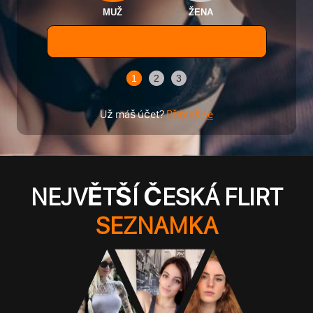
MUŽ
ŽENA
1
2
3
Už máš účet?
Přihlaš se
NEJVĚTŠÍ ČESKÁ FLIRT
SEZNAMKA